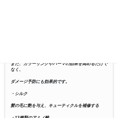
保湿性も優れてる。
・フェザーケラチン
ダメージを受けた毛髪に効果的に浸透、吸着し、
流出したタンパク質を補い、髪にコシとツヤを与え
ます。
また、カラーリングやパーマの効果を高めるだけで
なく、
ダメージ予防にも効果的です。
・シルク
髪の毛に艶を与え、キューティクルを補修する
・13種類のアミノ酸