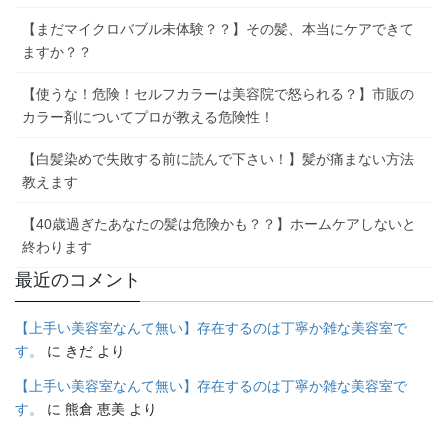
【まだマイクロバブル未体験？？】その髪、本当にケアできて
ますか？？
【使うな！危険！セルフカラーは美容院で怒られる？】市販の
カラー剤についてプロが教える危険性！
【白髪染めで失敗する前に読んで下さい！】髪が痛まない方法
教えます
【40歳過ぎたあなたの髪は危険かも？？】ホームケアしないと
終わります
最近のコメント
【上手い美容室なんて無い】存在するのは丁寧か雑な美容室で
す。
に
きだ
より
【上手い美容室なんて無い】存在するのは丁寧か雑な美容室で
す。
に
熊倉 恵美
より