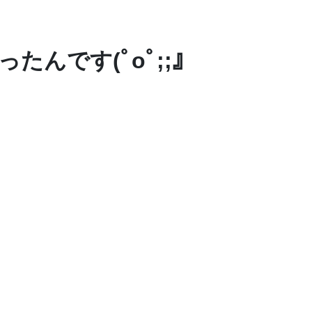
たんです(ﾟoﾟ;;』