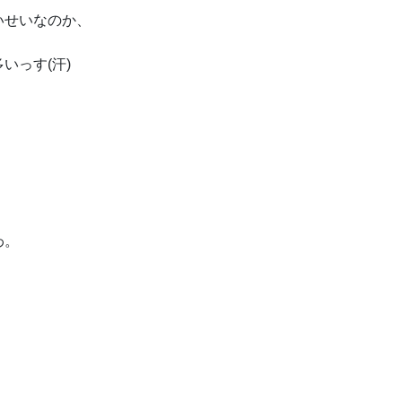
いせいなのか、
いっす(汗)
わ。