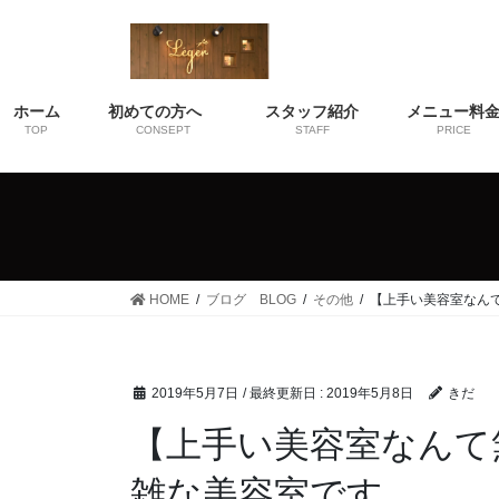
コ
ナ
ン
ビ
テ
ゲ
ン
ー
ホーム
初めての方へ
スタッフ紹介
メニュー料
ツ
シ
TOP
CONSEPT
STAFF
PRICE
に
ョ
移
ン
動
に
移
動
HOME
ブログ BLOG
その他
【上手い美容室なん
2019年5月7日
/ 最終更新日 :
2019年5月8日
きだ
【上手い美容室なんて
雑な美容室です。